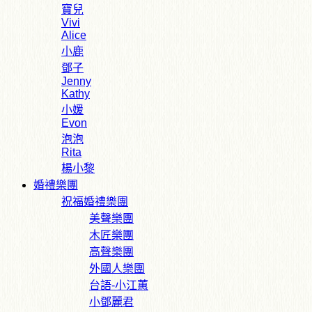
寶兒
Vivi
Alice
小鹿
鄧子
Jenny
Kathy
小媛
Evon
泡泡
Rita
楊小黎
婚禮樂團
祝福婚禮樂團
美聲樂團
木匠樂團
高聲樂團
外國人樂團
台語-小江蕙
小鄧麗君