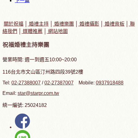
下一篇
關於祝福
│
婚禮主持
│
婚禮樂團
│
婚禮攝影
│
婚禮背板
│
聯
絡我們
│
媒體推薦
│
網站地圖
祝福婚禮主持樂團
營業時間: 週一到週五10:00~20:00
116台北市文山區汀州路四段39號2樓
Tel:
02-27388007
/
02-27387007
Mobile:
0937918488
Email:
star@starpr.com.tw
統一編號: 25024182