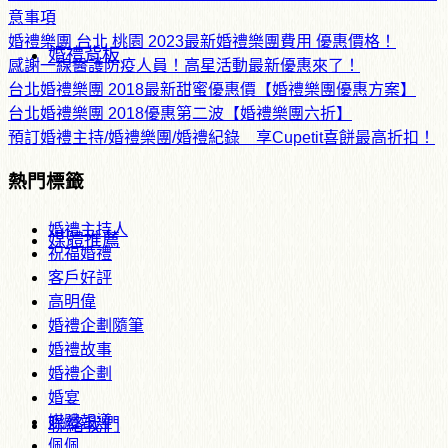
意事項
婚禮樂團 台北 桃園 2023最新婚禮樂團費用 優惠價格！
婚禮背板
感謝一線醫護防疫人員！高星活動最新優惠來了！
台北婚禮樂團 2018最新甜蜜優惠價【婚禮樂團優惠方案】
台北婚禮樂團 2018優惠第二波【婚禮樂團六折】
預訂婚禮主持/婚禮樂團/婚禮紀錄 享Cupetit喜餅最高折扣！
熱門標籤
婚禮主持人
媒體推薦
祝福婚禮
客戶好評
高明偉
婚禮企劃隨筆
婚禮故事
婚禮企劃
婚宴
媒體報導
聯絡我們
佩佩