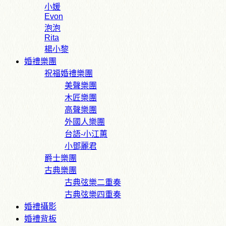
小媛
Evon
泡泡
Rita
楊小黎
婚禮樂團
祝福婚禮樂團
美聲樂團
木匠樂團
高聲樂團
外國人樂團
台語-小江蕙
小鄧麗君
爵士樂團
古典樂團
古典弦樂二重奏
古典弦樂四重奏
婚禮攝影
婚禮背板