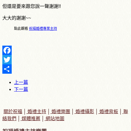
但還是要來跟您說一聲謝謝!!
大大的謝謝~~
點此觀看
祝福婚禮專業主持
Facebook
Twitter
Share
上一篇
下一篇
關於祝福
│
婚禮主持
│
婚禮樂團
│
婚禮攝影
│
婚禮背板
│
聯
絡我們
│
媒體推薦
│
網站地圖