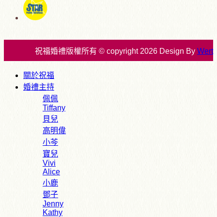
祝福婚禮版權所有 © copyright 2026 Design By
Wert
關於祝福
婚禮主持
佩佩
Tiffany
貝兒
高明偉
小芩
寶兒
Vivi
Alice
小鹿
鄧子
Jenny
Kathy