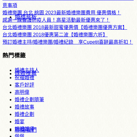
意事項
婚禮樂團 台北 桃園 2023最新婚禮樂團費用 優惠價格！
婚禮背板
感謝一線醫護防疫人員！高星活動最新優惠來了！
台北婚禮樂團 2018最新甜蜜優惠價【婚禮樂團優惠方案】
台北婚禮樂團 2018優惠第二波【婚禮樂團六折】
預訂婚禮主持/婚禮樂團/婚禮紀錄 享Cupetit喜餅最高折扣！
熱門標籤
婚禮主持人
媒體推薦
祝福婚禮
客戶好評
高明偉
婚禮企劃隨筆
婚禮故事
婚禮企劃
婚宴
媒體報導
聯絡我們
佩佩