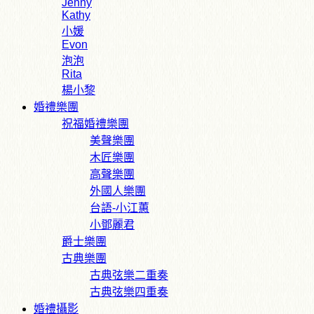
Jenny
Kathy
小媛
Evon
泡泡
Rita
楊小黎
婚禮樂團
祝福婚禮樂團
美聲樂團
木匠樂團
高聲樂團
外國人樂團
台語-小江蕙
小鄧麗君
爵士樂團
古典樂團
古典弦樂二重奏
古典弦樂四重奏
婚禮攝影