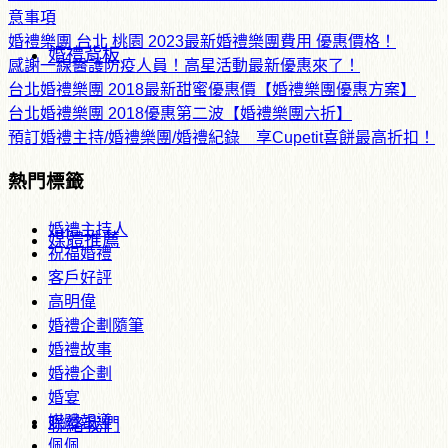
意事項
婚禮樂團 台北 桃園 2023最新婚禮樂團費用 優惠價格！
婚禮背板
感謝一線醫護防疫人員！高星活動最新優惠來了！
台北婚禮樂團 2018最新甜蜜優惠價【婚禮樂團優惠方案】
台北婚禮樂團 2018優惠第二波【婚禮樂團六折】
預訂婚禮主持/婚禮樂團/婚禮紀錄 享Cupetit喜餅最高折扣！
熱門標籤
婚禮主持人
媒體推薦
祝福婚禮
客戶好評
高明偉
婚禮企劃隨筆
婚禮故事
婚禮企劃
婚宴
媒體報導
聯絡我們
佩佩