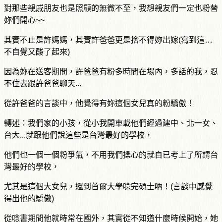
對那些親戚朋友也是照顧的無微不至，我想親友們一定也粉替
妳們開心
~~
其實不止是許媽媽，其實許爸爸更是捨不得妳出嫁
(
寫到這…
不自覺又酸了起來
)
因為妳在送客期間，許爸爸有粉多時間在場內，多話的我，忍
不住去跟許爸爸聊天...
從許爸爸的言談中，他覺得有妳這個女兒真的粉驕傲！
轉述：我們家的小孩，從小我開車載他們經過建中、北一女、
台大...就跟他們說這些是台灣最好的學校，
他們也一個一個粉爭氣，不用我們操心的就自已考上了所謂台
灣最好的學校，
尤其是這個大女兒，還到首爾大學唸完碩士吶！
(
言談中感覺
得出他的驕傲
)
從唸書期間他就時常在國外，其實從不知道什麼時候開始，她