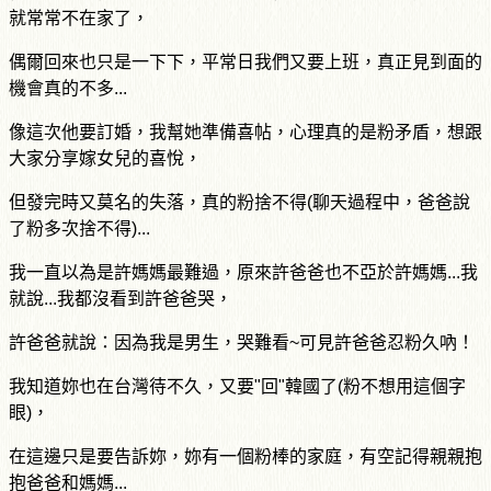
就常常不在家了，
偶爾回來也只是一下下，平常日我們又要上班，真正見到面的
機會真的不多...
像這次他要訂婚，我幫她準備喜帖，心理真的是粉矛盾，想跟
大家分享嫁女兒的喜悅，
但發完時又莫名的失落，真的粉捨不得
(
聊天過程中，爸爸說
了粉多次捨不得
)...
我一直以為是許媽媽最難過，原來許爸爸也不亞於許媽媽...我
就說...我都沒看到許爸爸哭，
許爸爸就說：因為我是男生，哭難看
~
可見許爸爸忍粉久吶！
我知道妳也在台灣待不久，又要
"
回
"
韓國了
(
粉不想用這個字
眼
)
，
在這邊只是要告訴妳，妳有一個粉棒的家庭，有空記得親親抱
抱爸爸和媽媽...