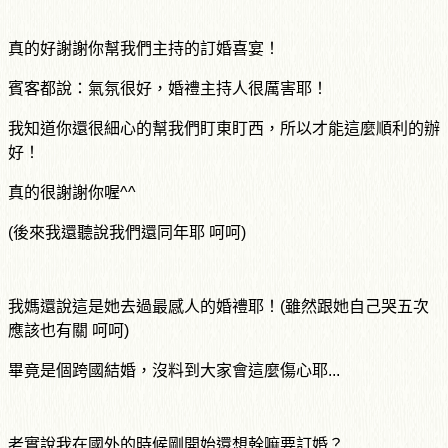
真的好謝謝你幫我們主持的訂婚喜宴！
賓客都說：氣氛很好，婚禮主持人很厲害耶！
我知道你還很細心的幫我們盯東盯西，所以才能這麼順利的辦
好！
真的很謝謝你喔
^^
(
後來我還聽說我們還同年耶
呵呵
)
我媽還說這是她去過最感人的婚禮耶！
(
雖然跟她自己哭五次
應該也有關
呵呵
)
畢竟是個跨國結婚，沒料到大家會這麼傷心耶
...
老實說我在國外的時候剛開始還想幹嘛要訂婚？