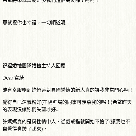
希望將來就當成是多我們這個朋友囉！呵呵！
那就祝你也幸福，一切順遂囉！
祝福婚禮團隊婚禮主持人回覆：
Dear
宮綺
能有幸服務到妳們這對異國戀情的新人真的讓我非常開心吶！
覺得自已運氣粉好
(
在隔壁場的同事可羨慕我的呢！
)
希望昨天
的表現沒讓妳們失望才好...
許媽媽真的是粉性情中人，從戴戒指就開始不捨了
(
讓我也不
自覺得鼻酸了起來
)
，