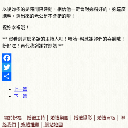
以後妳多的是時間陪建勳，相信他一定會對妳粉好的，妳這麼
聰明，選出來的老公是不會錯的啦！
祝妳幸福哦！
***
沒看到這麼多話的主持人吧！哈哈
~
粉感謝妳們的喜餅哦！
粉好吃！再代我謝謝許媽媽
***
Facebook
Twitter
Share
上一篇
下一篇
關於祝福
│
婚禮主持
│
婚禮樂團
│
婚禮攝影
│
婚禮背板
│
聯
絡我們
│
媒體推薦
│
網站地圖