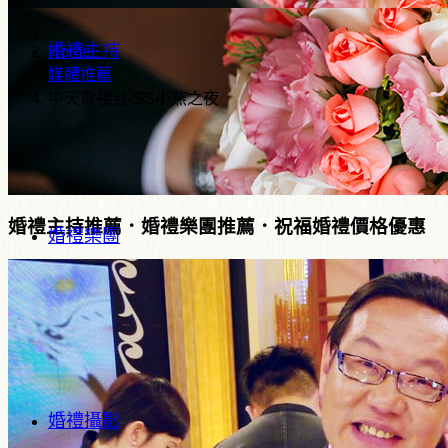
婚禮主持
Home
媒體推薦
中天電視台-SS小燕之夜
婚禮主持推薦．婚禮樂團推薦．祝福婚禮價格優惠
婚禮樂團
婚禮攝影