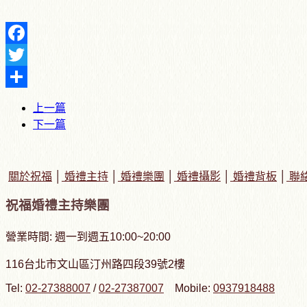
Facebook
Twitter
Share
上一篇
下一篇
關於祝福
│
婚禮主持
│
婚禮樂團
│
婚禮攝影
│
婚禮背板
│
聯
祝福婚禮主持樂團
營業時間: 週一到週五10:00~20:00
116台北市文山區汀州路四段39號2樓
Tel:
02-27388007
/
02-27387007
Mobile:
0937918488