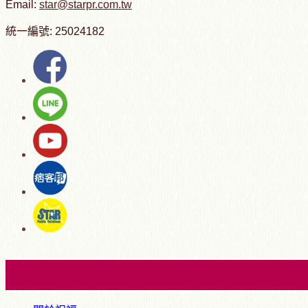
Email:
star@starpr.com.tw
統一編號: 25024182