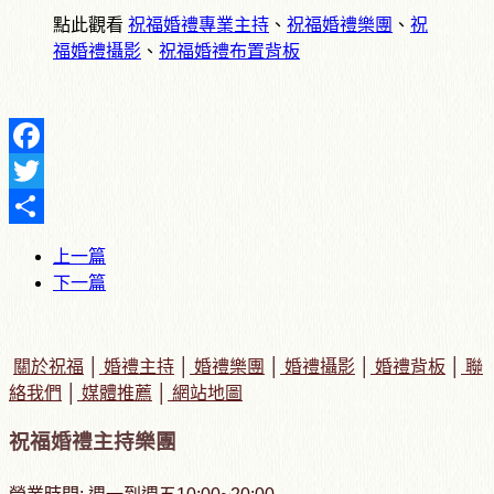
點此觀看
祝福婚禮專業主持
、
祝福婚禮樂團
、
祝
福婚禮攝影
、
祝福婚禮布置背板
Facebook
Twitter
Share
上一篇
下一篇
關於祝福
│
婚禮主持
│
婚禮樂團
│
婚禮攝影
│
婚禮背板
│
聯
絡我們
│
媒體推薦
│
網站地圖
祝福婚禮主持樂團