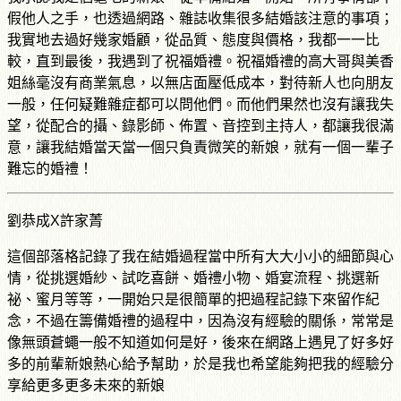
假他人之手，也透過網路、雜誌收集很多結婚該注意的事項；
我實地去過好幾家婚顧，從品質、態度與價格，我都一一比
較，直到最後，我遇到了祝福婚禮。祝福婚禮的高大哥與美香
姐絲毫沒有商業氣息，以無店面壓低成本，對待新人也向朋友
一般，任何疑難雜症都可以問他們。而他們果然也沒有讓我失
望，從配合的攝、錄影師、佈置、音控到主持人，都讓我很滿
意，讓我結婚當天當一個只負責微笑的新娘，就有一個一輩子
難忘的婚禮！
劉恭成X許家菁
這個部落格記錄了我在結婚過程當中所有大大小小的細節與心
情，從挑選婚紗、試吃喜餅、婚禮小物、婚宴流程、挑選新
祕、蜜月等等，一開始只是很簡單的把過程記錄下來留作紀
念，不過在籌備婚禮的過程中，因為沒有經驗的關係，常常是
像無頭蒼蠅一般不知道如何是好，後來在網路上遇見了好多好
多的前輩新娘熱心給予幫助，於是我也希望能夠把我的經驗分
享給更多更多未來的新娘