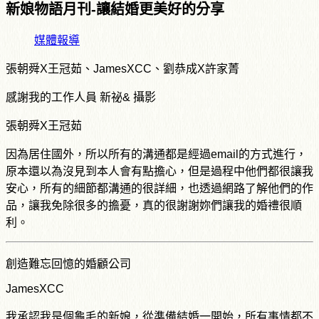
新娘物語月刊-讓結婚更美好的分享
媒體報導
張朝舜X王冠茹、JamesXCC、劉恭成X許家菁
感謝我的工作人員 新祕& 攝影
張朝舜X王冠茹
因為居住國外，所以所有的溝通都是經過email的方式進行，
原本還以為沒見到本人會有點擔心，但是過程中他們都很讓我
安心，所有的細節都溝通的很詳細，也透過網路了解他們的作
品，讓我免除很多的擔憂，真的很謝謝妳們讓我的婚禮很順
利。
創造難忘回憶的婚顧公司
JamesXCC
我承認我是個龜毛的新娘，從準備結婚一開始，所有事情都不