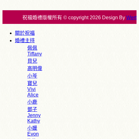
祝福婚禮版權所有 © copyright 2026 Design By
Wert
關於祝福
婚禮主持
佩佩
Tiffany
貝兒
高明偉
小芩
寶兒
Vivi
Alice
小鹿
鄧子
Jenny
Kathy
小媛
Evon