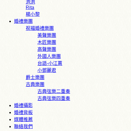
泡泡
Rita
楊小黎
婚禮樂團
祝福婚禮樂團
美聲樂團
木匠樂團
高聲樂團
外國人樂團
台語-小江蕙
小鄧麗君
爵士樂團
古典樂團
古典弦樂二重奏
古典弦樂四重奏
婚禮攝影
婚禮背板
媒體推薦
聯絡我們