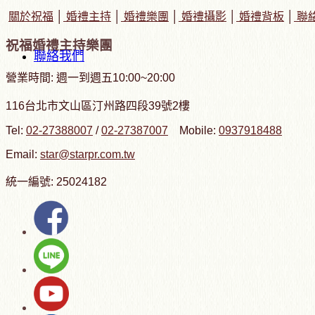
關於祝福
│
婚禮主持
│
婚禮樂團
│
婚禮攝影
│
婚禮背板
│
聯
祝福婚禮主持樂團
聯絡我們
營業時間: 週一到週五10:00~20:00
116台北市文山區汀州路四段39號2樓
Tel:
02-27388007
/
02-27387007
Mobile:
0937918488
Email:
star@starpr.com.tw
統一編號: 25024182