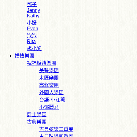
鄧子
Jenny
Kathy
小媛
Evon
泡泡
Rita
楊小黎
婚禮樂團
祝福婚禮樂團
美聲樂團
木匠樂團
高聲樂團
外國人樂團
台語-小江蕙
小鄧麗君
爵士樂團
古典樂團
古典弦樂二重奏
古典弦樂四重奏