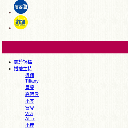
關於祝福
婚禮主持
佩佩
Tiffany
貝兒
高明偉
小芩
寶兒
Vivi
Alice
小鹿