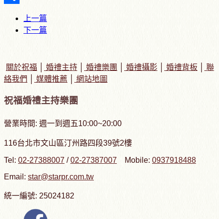
Share
上一篇
下一篇
關於祝福
│
婚禮主持
│
婚禮樂團
│
婚禮攝影
│
婚禮背板
│
聯
絡我們
│
媒體推薦
│
網站地圖
祝福婚禮主持樂團
營業時間: 週一到週五10:00~20:00
116台北市文山區汀州路四段39號2樓
Tel:
02-27388007
/
02-27387007
Mobile:
0937918488
Email:
star@starpr.com.tw
統一編號: 25024182