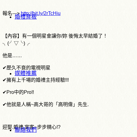
報名--->
http://bit.ly/2rTcHiu
婚禮背板
【內容】有一個明星會讓你/妳 後悔太早結婚了！
╮(╯▽╰)╭
他是……
✔歷久不衰的電視明星
媒體推薦
✔擁有上千場的婚禮主持經驗!!!
✔Pro中的Pro!!
✔他就是人稱~高大哥的「高明偉」先生.
迎娶.婚禮.宴客~步步精心!?
聯絡我們