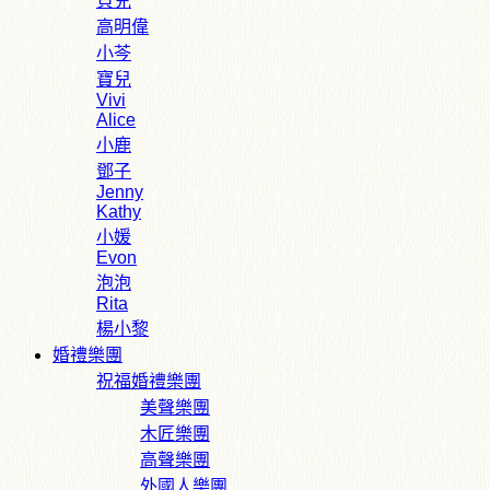
貝兒
高明偉
小芩
寶兒
Vivi
Alice
小鹿
鄧子
Jenny
Kathy
小媛
Evon
泡泡
Rita
楊小黎
婚禮樂團
祝福婚禮樂團
美聲樂團
木匠樂團
高聲樂團
外國人樂團