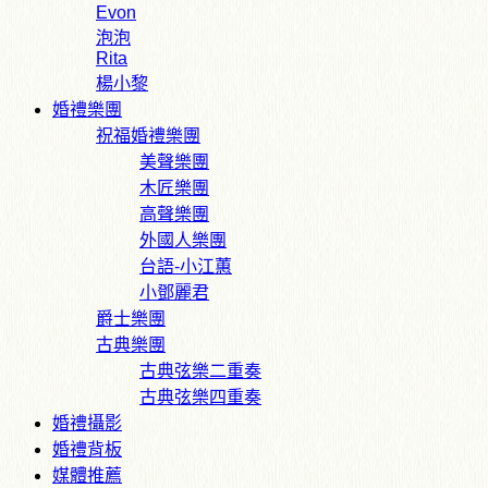
Evon
泡泡
Rita
楊小黎
婚禮樂團
祝福婚禮樂團
美聲樂團
木匠樂團
高聲樂團
外國人樂團
台語-小江蕙
小鄧麗君
爵士樂團
古典樂團
古典弦樂二重奏
古典弦樂四重奏
婚禮攝影
婚禮背板
媒體推薦