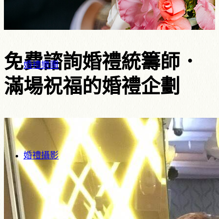
免費諮詢婚禮統籌師．
婚禮樂團
滿場祝福的婚禮企劃
婚禮攝影