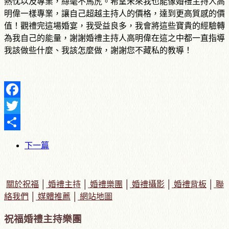
熱忱以及專業，絲毫不馬虎。希望未來我也能像婚禮主持人高
明偉一樣專業，讓自己超越主持人的價格，達到更高質感的價
值！觀禮完這場婚宴，我受益良多，我會將這些寶貴的經驗轉
為我自己的能量，謝謝婚禮主持人高明偉在這之中都一直指導
我該做些什麼、我該怎麼做，謝謝您不藏私的教導！
Facebook
Twitter
Share
下一篇
關於祝福
│
婚禮主持
│
婚禮樂團
│
婚禮攝影
│
婚禮背板
│
聯
絡我們
│
媒體推薦
│
網站地圖
祝福婚禮主持樂團