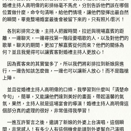
婚禮主持人高明偉的彩排絲毫不馬虎，分別告訴他們該在哪個
位置做什麼，命令句清晰，給他們情境，讓他們發揮出最自然
的瞬間，畢竟整場婚宴最後會被留下來的，只有照片/影片！
各別彩排完之後，主持人把握時間，拉近與現場嘉賓的距
離，一邊聊天，一邊尋找第一階段要唱歌的人，以及對他們的
歌單。聊天的期間，更加了解嘉賓從何而來？他們的關係為
何？並且我覺得可以讓賓客對婚禮主持人更放心！
因為賓客來的其實蠻多了，所以我們將彩排拉到新娘房進
行，一邊告知該怎麼做，一邊也可以讓新人放心！而不是臨槍
上陣。
並且從婚禮主持人高明偉的口條，我學習到什麼叫「清楚命
令句」，簡單，又能讓他們達到美好的畫面，帶起溫馨的氣
氛，果然，主持人就是這場宴會的導演！婚禮主持人高明偉這
個部分真的處理的很好，非常值得我學習！
一進互許誓言之後，邀請了新娘的外婆上台演唱，這個瞬
間，非常感人！有多少人有這個機會能請到外婆幫自己演唱