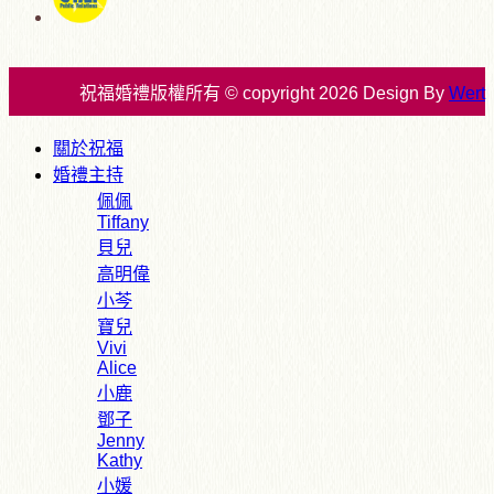
祝福婚禮版權所有 © copyright 2026 Design By
Wert
關於祝福
婚禮主持
佩佩
Tiffany
貝兒
高明偉
小芩
寶兒
Vivi
Alice
小鹿
鄧子
Jenny
Kathy
小媛