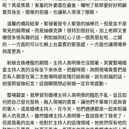
呢？真是羨慕！害羞的外婆還在最後，囑咐了新郎要好好照顧
寶貝孫女，簡單的祝福，也讓新人哭濕了眼眶。
溫馨的橋段結束，緊接著是令人緊張的抽捧花，但是並不是
常見的緞帶線，而是抽樸克牌！很特別很好玩，加上老師又會
襯很多很有趣的話，例如抽到紅心２送一個男朋友啦…之類
的，一方面的可以化解上台嘉賓的緊張感，一方面也讓現場參
與度更高。
新娘去換禮服的期間，主持人高明偉也沒閒著，其實整場婚
宴主持人真的沒有坐下來休息，把握時間，詢問現場貴賓們是
否有人願意在第二次進場時遞玫瑰花給新娘，說句祝福的話，
拍張照留做紀念！這個瞬間想必新娘一定非常感動。
整場囍宴，我學習到婚禮主持人高明偉的臨危不亂，並且如
何把自己發光發熱，融入現場的賓客，讓他們不單單只是與會
的客人、或是婚禮主持人，在今天，他們通通都是一起來祝福
新人的見證人。雖然婚禮主持人高明偉一直說我老了我老了，
但是我看的出來，他對於主持人的這塊領域，他依然保有他的