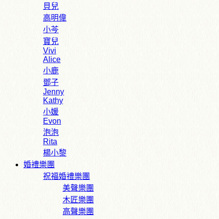
貝兒
高明偉
小芩
寶兒
Vivi
Alice
小鹿
鄧子
Jenny
Kathy
小媛
Evon
泡泡
Rita
楊小黎
婚禮樂團
祝福婚禮樂團
美聲樂團
木匠樂團
高聲樂團