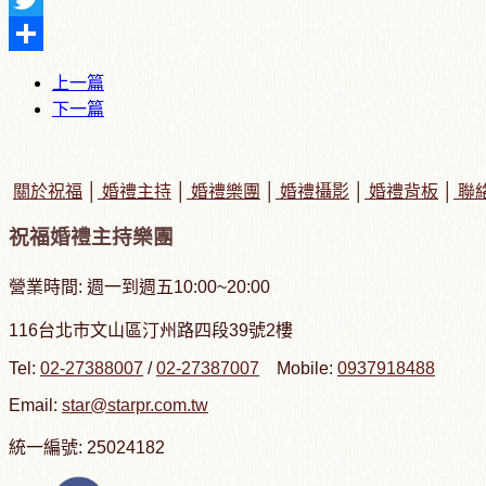
Twitter
Share
上一篇
下一篇
關於祝福
│
婚禮主持
│
婚禮樂團
│
婚禮攝影
│
婚禮背板
│
聯
祝福婚禮主持樂團
營業時間: 週一到週五10:00~20:00
116台北市文山區汀州路四段39號2樓
Tel:
02-27388007
/
02-27387007
Mobile:
0937918488
Email:
star@starpr.com.tw
統一編號: 25024182