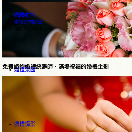
婚禮主持
Home
婚禮企劃隨筆
桃園中壢婚禮主持
免費諮詢婚禮統籌師．滿場祝福的婚禮企劃
婚禮樂團
婚禮攝影