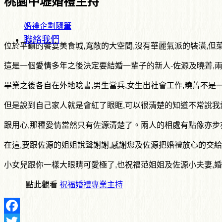
桃園中壢婚禮主持
婚禮企劃隨筆
聯絡我們
位於平鎮的饗宴美食城,寬敞的大空間,沒有華麗氣派的裝潢,
這是一個愛情多年之後決定要結婚一輩子的新人-佐源及曉菁,
畢業之後各自在外地唸書,男生當兵,女生出社會工作,曉菁不是
但是說到自己家人就是會紅了眼眶,可以很清楚的知道不常說我
跟用心,那種愛情當然只有佐源清楚了。兩人的相處有點像亦步
在這,要跟佐源的姐姐說聲謝謝,感謝您及佐源把婚禮放心的交給
小女兒跟你一樣大眼睛可愛極了,也祝福范姐姐及佐源小夫妻,
點此觀看
祝福婚禮專業主持
Facebook