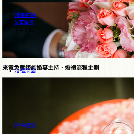
婚禮主持
Home
故事婚禮
十年之前．．．
來電免費諮詢婚宴主持．婚禮流程企劃
婚禮樂團
婚禮攝影