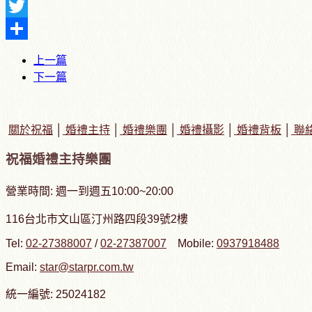
Facebook
Twitter
Share
上一篇
下一篇
關於祝福
│
婚禮主持
│
婚禮樂團
│
婚禮攝影
│
婚禮背板
│
聯
祝福婚禮主持樂團
營業時間: 週一到週五10:00~20:00
116台北市文山區汀州路四段39號2樓
Tel:
02-27388007
/
02-27387007
Mobile:
0937918488
Email:
star@starpr.com.tw
統一編號: 25024182