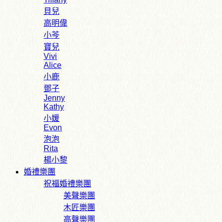
貝兒
高明偉
小芩
寶兒
Vivi
Alice
小鹿
鄧子
Jenny
Kathy
小媛
Evon
泡泡
Rita
楊小黎
婚禮樂團
祝福婚禮樂團
美聲樂團
木匠樂團
高聲樂團