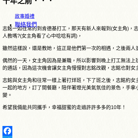
十年之前．．．
故事婚禮
聯絡我們
志銘一如往常的到肯德基打工，那天有新人來報到(女主角)，
人教嗎?(女主角看了心中唸唸有詞)，
雖然這樣說，還是教她，這正是他們第一次的相遇，之後兩人
偶然的一天，女主角因為是兼職，所以影響到晚上打工無法上
的通話，因為這次機會讓女主角慢慢對志銘改觀，志銘也對女
志銘與女主角和往常一樣上著打烊班，下了班之後，志銘約女
一起的地方，訂了間餐廳，陪伴著燈光美氣氛佳的景色，手拿小
變。
希望我倆能共同攜手，幸福甜蜜的走過許許多多的10年！