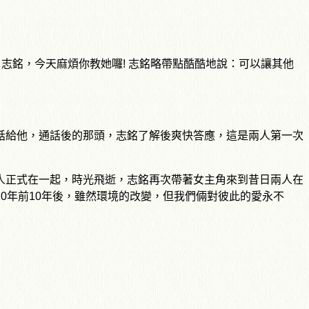
志銘，今天麻煩你教她囉! 志銘略帶點酷酷地說：可以讓其他
話給他，通話後的那頭，志銘了解後爽快答應，這是兩人第一次
人正式在一起，時光飛逝，志銘再次帶著女主角來到昔日兩人在
0年前10年後，雖然環境的改變，但我們倆對彼此的愛永不