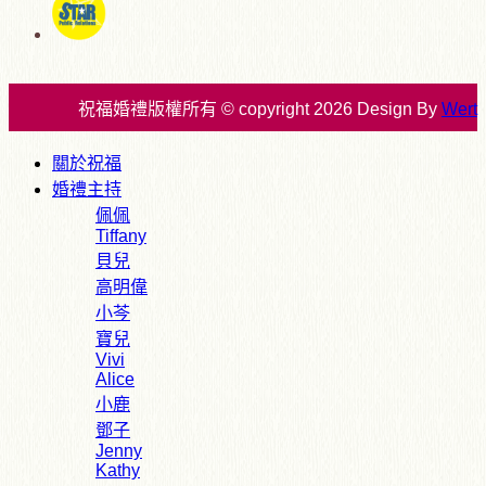
祝福婚禮版權所有 © copyright 2026 Design By
Wert
關於祝福
婚禮主持
佩佩
Tiffany
貝兒
高明偉
小芩
寶兒
Vivi
Alice
小鹿
鄧子
Jenny
Kathy