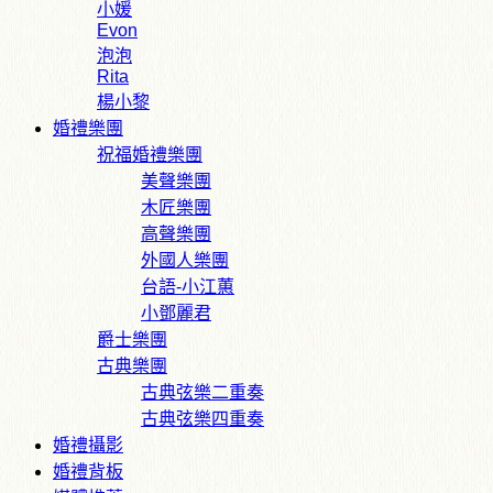
小媛
Evon
泡泡
Rita
楊小黎
婚禮樂團
祝福婚禮樂團
美聲樂團
木匠樂團
高聲樂團
外國人樂團
台語-小江蕙
小鄧麗君
爵士樂團
古典樂團
古典弦樂二重奏
古典弦樂四重奏
婚禮攝影
婚禮背板