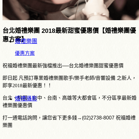
台北婚禮樂團 2018最新甜蜜優惠價【婚禮樂團優
惠方案】
婚禮樂團
優惠方案
祝福婚禮樂團最新強檔推出──台北婚禮樂團甜蜜優惠價
即日起
凡預訂專業婚禮樂團歌手
/
樂手老師
/
音響設備
之新人，
即享2018最新優惠
！！
台北、桃園、台中、台南、高雄等大都會區，不分區享最新婚
婚禮攝影
禮樂團優惠價
打一通電話詢問，讓您省下更多錢→(02)2738-8007 祝福婚禮
樂團