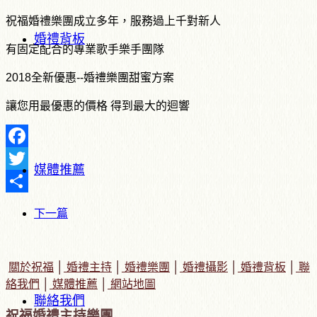
祝福婚禮樂團成立多年，服務過上千對新人
婚禮背板
有固定配合的專業歌手樂手團隊
2018全新優惠--婚禮樂團甜蜜方案
讓您用最優惠的價格 得到最大的迴響
Facebook
媒體推薦
Twitter
Share
下一篇
關於祝福
│
婚禮主持
│
婚禮樂團
│
婚禮攝影
│
婚禮背板
│
聯
絡我們
│
媒體推薦
│
網站地圖
聯絡我們
祝福婚禮主持樂團